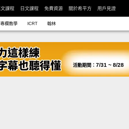
英文課程
日文課程
免費資源
關於希平方
用戶見證
專欄教學
ICRT
翰林
7/31 ~ 8/28
活動期間：