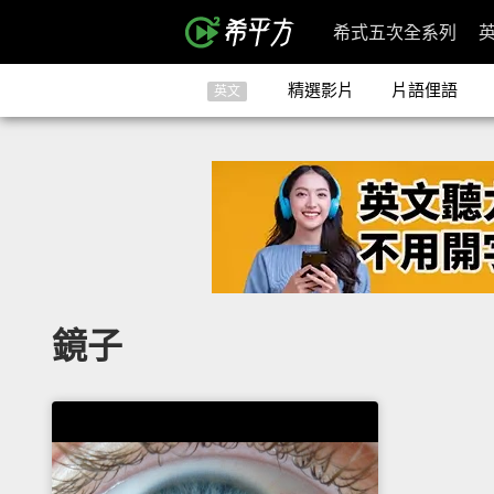
希式五次全系列
精選影片
片語俚語
英文
鏡子