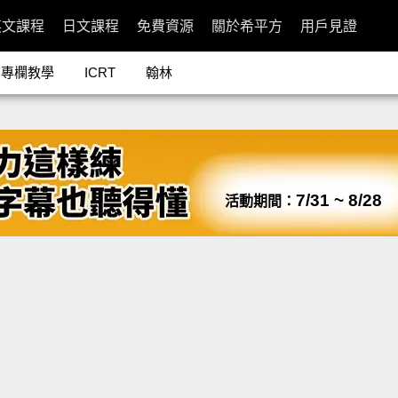
英文課程
日文課程
免費資源
關於希平方
用戶見證
專欄教學
ICRT
翰林
7/31 ~ 8/28
活動期間：