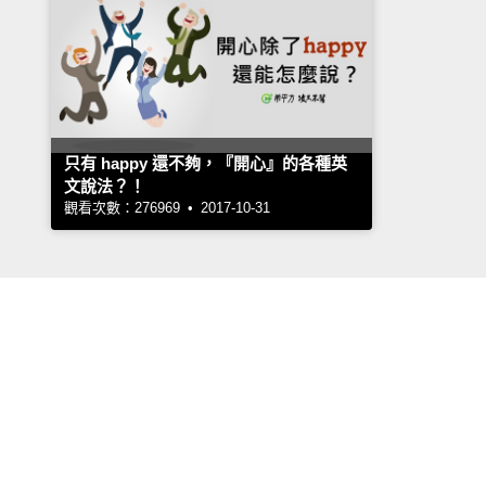
只有 happy 還不夠，『開心』的各種英
文說法？！
觀看次數：276969 • 2017-10-31