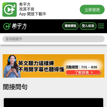
希平方
攻其不背
立即使用
App 開放下載中
購買課程
登入/註冊
活動期間：
7/31 ~ 8/28
間接問句