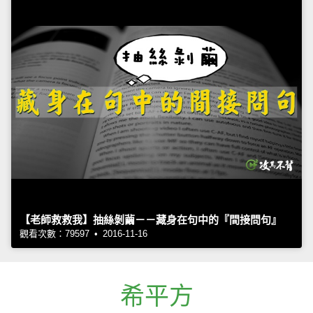
【老師救救我】抽絲剝繭－－藏身在句中的『間接問句』
觀看次數：79597 • 2016-11-16
希平方