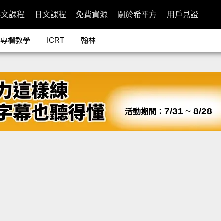
英文課程
日文課程
免費資源
關於希平方
用戶見證
專欄教學
ICRT
翰林
7/31 ~ 8/28
活動期間：