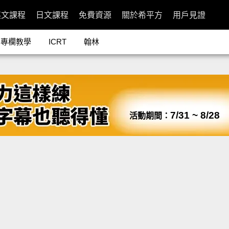
英文課程
日文課程
免費資源
關於希平方
用戶見證
專欄教學
ICRT
翰林
7/31 ~ 8/28
活動期間：