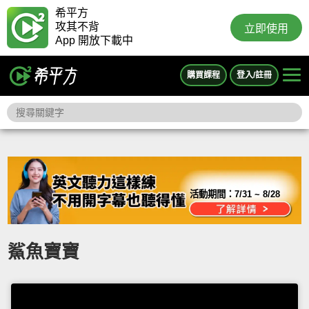
希平方
攻其不背
立即使用
App 開放下載中
購買課程
登入/註冊
活動期間：
7/31 ~ 8/28
鯊魚寶寶