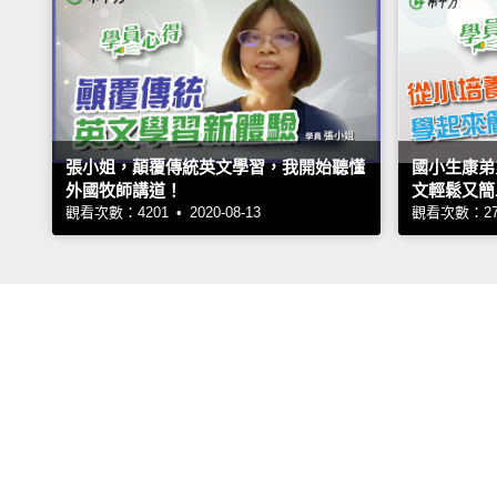
張小姐，顛覆傳統英文學習，我開始聽懂
國小生康弟
外國牧師講道！
文輕鬆又簡
觀看次數：4201 • 2020-08-13
觀看次數：2724