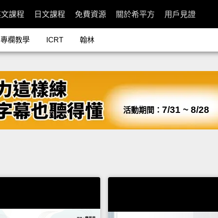
英文課程
日文課程
免費資源
關於希平方
用戶見證
專欄教學
ICRT
翰林
7/31 ~ 8/28
活動期間：