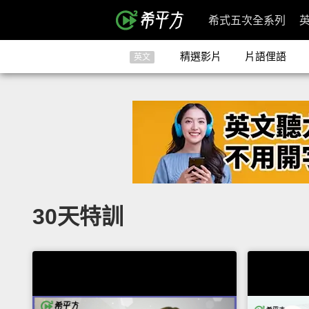
希式五次全系列
精選影片
片語俚語
英文
30天特訓