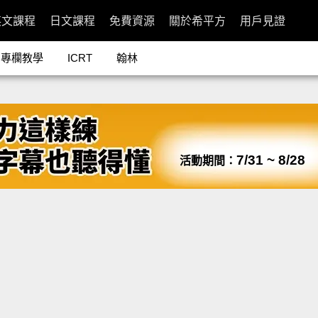
英文課程
日文課程
免費資源
關於希平方
用戶見證
專欄教學
ICRT
翰林
7/31 ~ 8/28
活動期間：