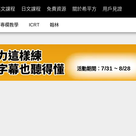
英文課程
日文課程
免費資源
關於希平方
用戶見證
專欄教學
ICRT
翰林
7/31 ~ 8/28
活動期間：