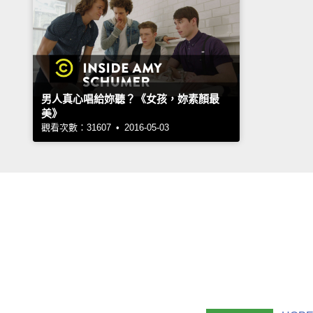
男人真心唱給妳聽？《女孩，妳素顏最
美》
觀看次數：31607 • 2016-05-03