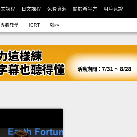
英文課程
日文課程
免費資源
關於希平方
用戶見證
專欄教學
ICRT
翰林
7/31 ~ 8/28
活動期間：