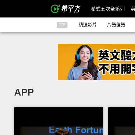
希式五次全系列
精選影片
片語俚語
英文
APP