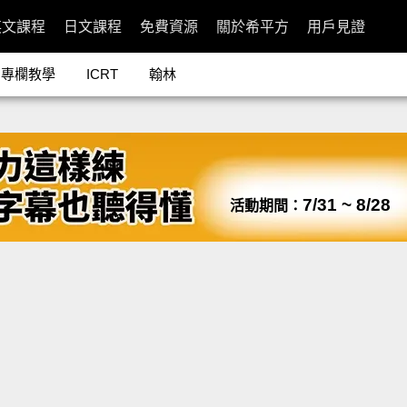
英文課程
日文課程
免費資源
關於希平方
用戶見證
專欄教學
ICRT
翰林
7/31 ~ 8/28
活動期間：