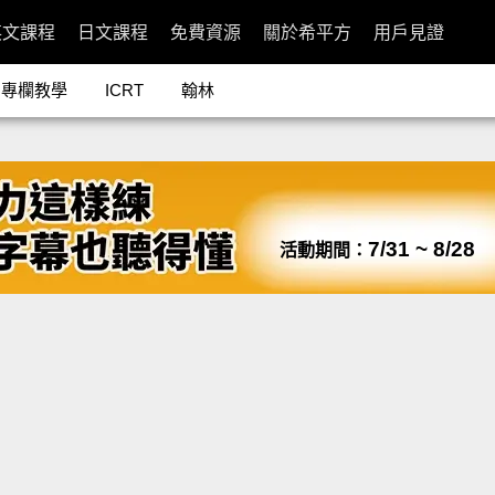
英文課程
日文課程
免費資源
關於希平方
用戶見證
專欄教學
ICRT
翰林
7/31 ~ 8/28
活動期間：