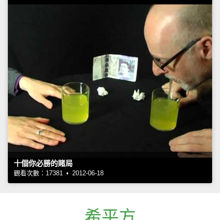
十個你必勝的賭局
觀看次數：17381 • 2012-06-18
希平方