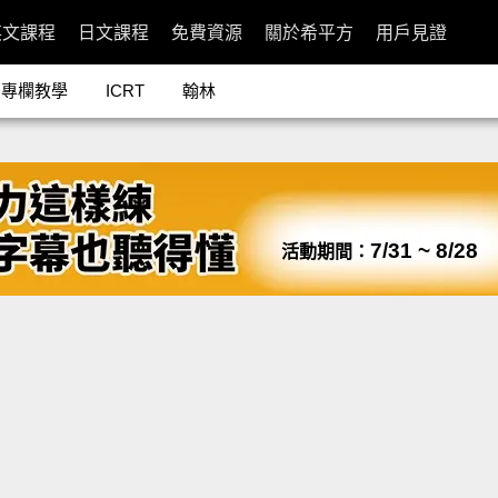
英文課程
日文課程
免費資源
關於希平方
用戶見證
專欄教學
ICRT
翰林
7/31 ~ 8/28
活動期間：