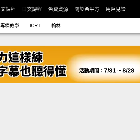
英文課程
日文課程
免費資源
關於希平方
用戶見證
專欄教學
ICRT
翰林
7/31 ~ 8/28
活動期間：