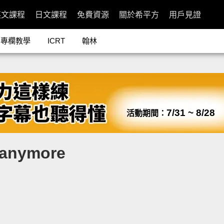
英文課程
日文課程
免費資源
關於希平方
用戶見證
專欄教學
ICRT
翰林
7/31 ~ 8/28
活動期間：
k anymore