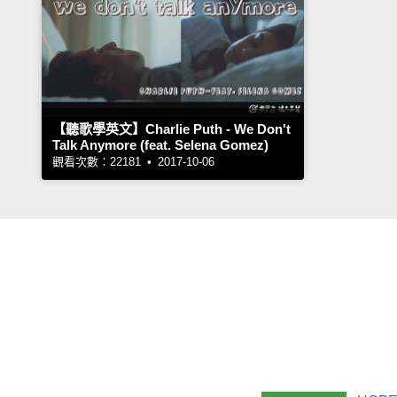
【聽歌學英文】Charlie Puth - We Don't
Talk Anymore (feat. Selena Gomez)
觀看次數：22181 • 2017-10-06