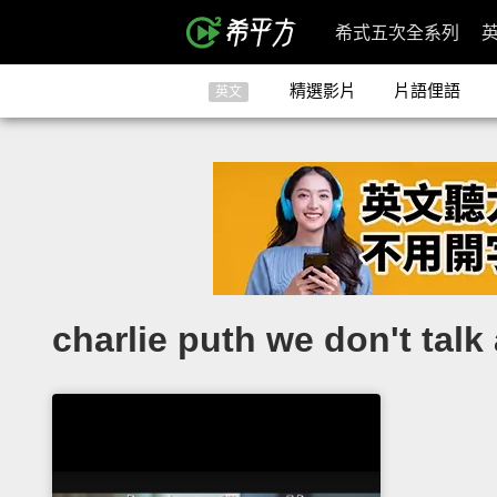
希式五次全系列
精選影片
片語俚語
英文
charlie puth we don't tal