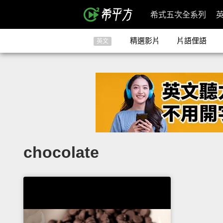
希式五次全系列
精選影片
片語俚語
英文
chocolate