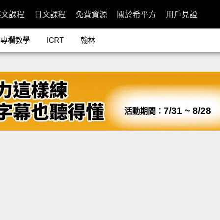
英文課程
日文課程
免費資源
關於希平方
用戶見證
專欄教學
ICRT
翰林
7/31 ~ 8/28
活動期間：