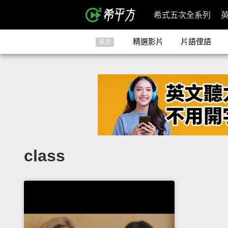
希式五次全系列
精選影片
片語俚語
英文
class