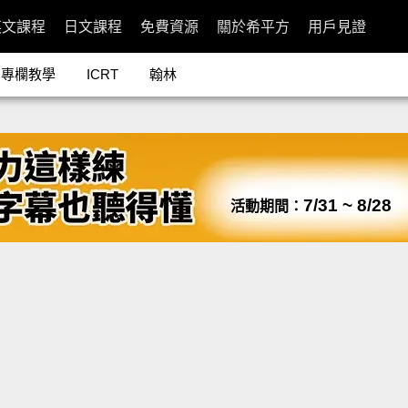
英文課程
日文課程
免費資源
關於希平方
用戶見證
專欄教學
ICRT
翰林
7/31 ~ 8/28
活動期間：