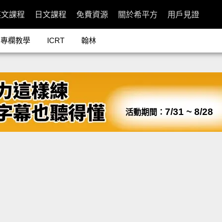
英文課程
日文課程
免費資源
關於希平方
用戶見證
專欄教學
ICRT
翰林
7/31 ~ 8/28
活動期間：