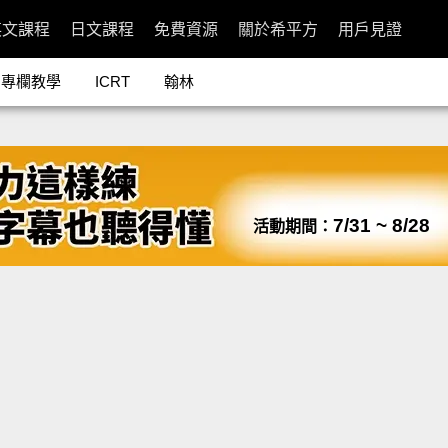
英文課程
日文課程
免費資源
關於希平方
用戶見證
專欄教學
ICRT
翰林
7/31 ~ 8/28
活動期間：