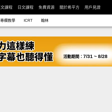
英文課程
日文課程
免費資源
關於希平方
用戶見證
專欄教學
ICRT
翰林
7/31 ~ 8/28
活動期間：