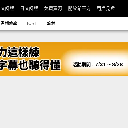
英文課程
日文課程
免費資源
關於希平方
用戶見證
專欄教學
ICRT
翰林
7/31 ~ 8/28
活動期間：