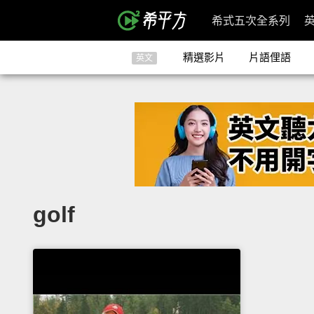
希式五次全系列
精選影片
片語俚語
英文
golf