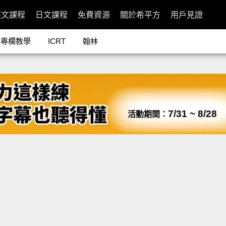
英文課程
日文課程
免費資源
關於希平方
用戶見證
專欄教學
ICRT
翰林
7/31 ~ 8/28
活動期間：