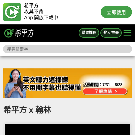
希平方
攻其不背
立即使用
App 開放下載中
購買課程
登入/註冊
活動期間：
7/31 ~ 8/28
希平方 x 翰林