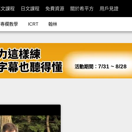
英文課程
日文課程
免費資源
關於希平方
用戶見證
專欄教學
ICRT
翰林
7/31 ~ 8/28
活動期間：