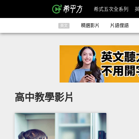
希式五次全系列
精選影片
片語俚語
英文
高中教學影片