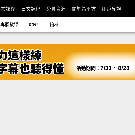
英文課程
日文課程
免費資源
關於希平方
用戶見證
專欄教學
ICRT
翰林
7/31 ~ 8/28
活動期間：