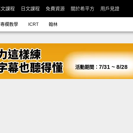
英文課程
日文課程
免費資源
關於希平方
用戶見證
專欄教學
ICRT
翰林
7/31 ~ 8/28
活動期間：