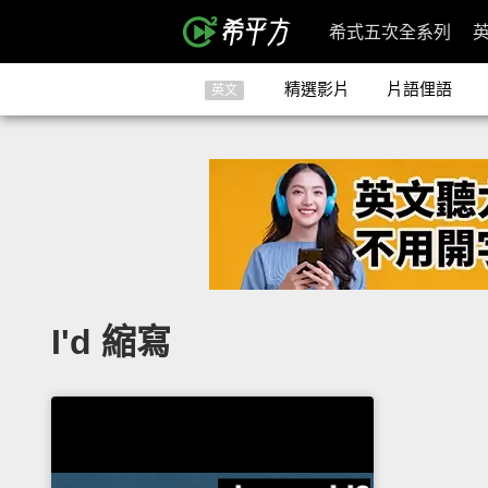
希式五次全系列
精選影片
片語俚語
英文
I'd 縮寫