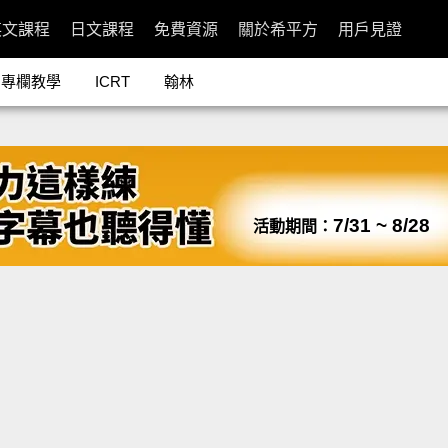
英文課程
日文課程
免費資源
關於希平方
用戶見證
專欄教學
ICRT
翰林
7/31 ~ 8/28
活動期間：