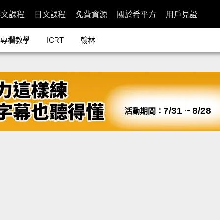
英文課程
日文課程
免費資源
關於希平方
用戶見證
專欄教學
ICRT
翰林
7/31 ~ 8/28
活動期間：