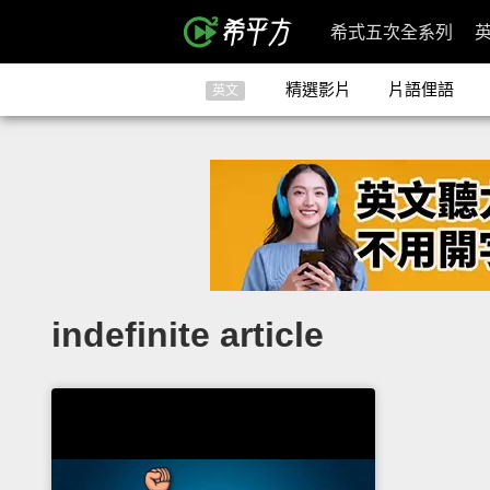
希式五次全系列
精選影片
片語俚語
英文
indefinite article