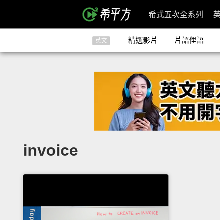
希式五次全系列
精選影片
片語俚語
英文
invoice