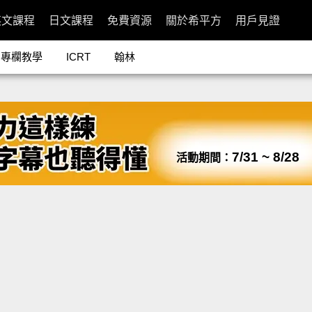
英文課程
日文課程
免費資源
關於希平方
用戶見證
專欄教學
ICRT
翰林
7/31 ~ 8/28
活動期間：