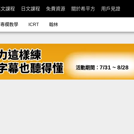
英文課程
日文課程
免費資源
關於希平方
用戶見證
專欄教學
ICRT
翰林
7/31 ~ 8/28
活動期間：