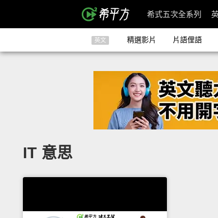
希式五次全系列
精選影片
片語俚語
英文
IT 意思