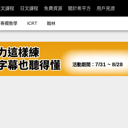
英文課程
日文課程
免費資源
關於希平方
用戶見證
專欄教學
ICRT
翰林
7/31 ~ 8/28
活動期間：