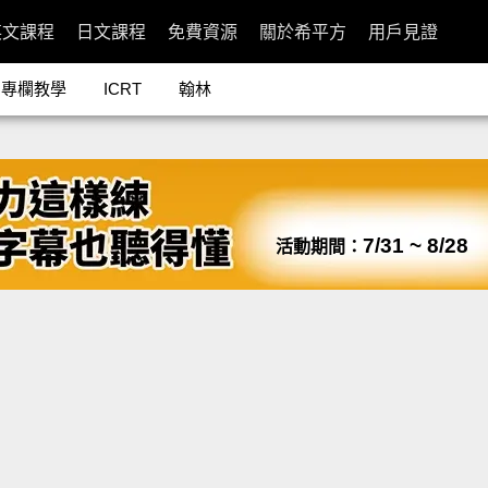
英文課程
日文課程
免費資源
關於希平方
用戶見證
專欄教學
ICRT
翰林
7/31 ~ 8/28
活動期間：