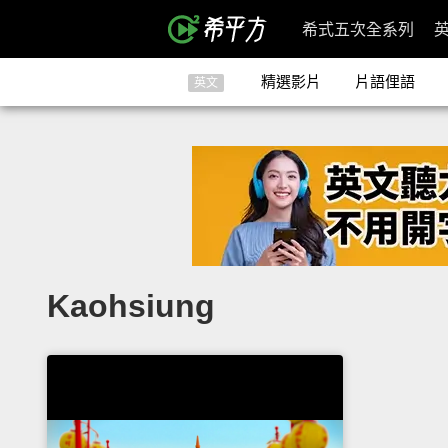
希式五次全系列
精選影片
片語俚語
英文
Kaohsiung