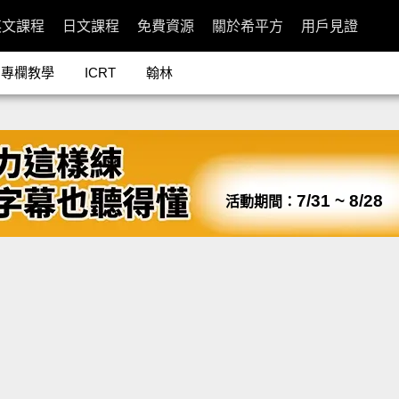
英文課程
日文課程
免費資源
關於希平方
用戶見證
專欄教學
ICRT
翰林
7/31 ~ 8/28
活動期間：