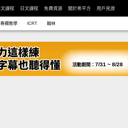
英文課程
日文課程
免費資源
關於希平方
用戶見證
專欄教學
ICRT
翰林
7/31 ~ 8/28
活動期間：