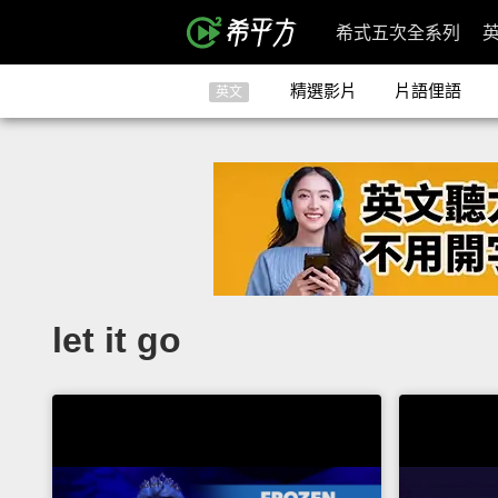
希式五次全系列
精選影片
片語俚語
英文
let it go