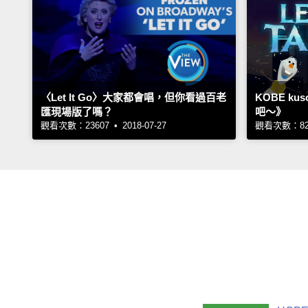
〈Let It Go〉大家都會唱，但你看過百老
KOBE k
匯現場版了嗎？
吧～》
觀看次數：23607 • 2018-07-27
觀看次數：8224