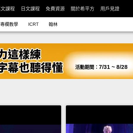
英文課程
日文課程
免費資源
關於希平方
用戶見證
專欄教學
ICRT
翰林
7/31 ~ 8/28
活動期間：