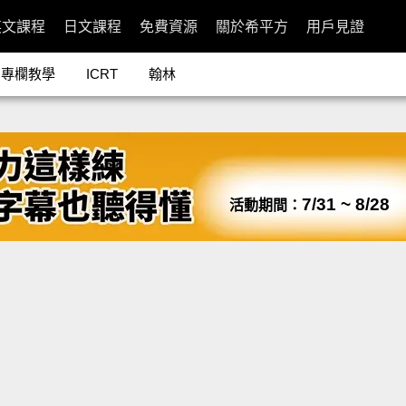
英文課程
日文課程
免費資源
關於希平方
用戶見證
專欄教學
ICRT
翰林
7/31 ~ 8/28
活動期間：