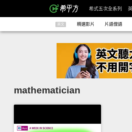
希式五次全系列
精選影片
片語俚語
英文
mathematician