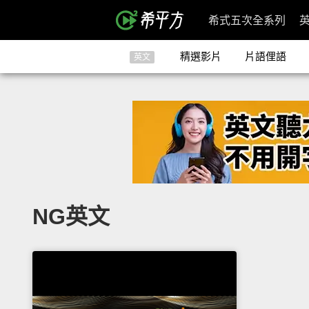
希式五次全系列
精選影片
片語俚語
英文
NG英文