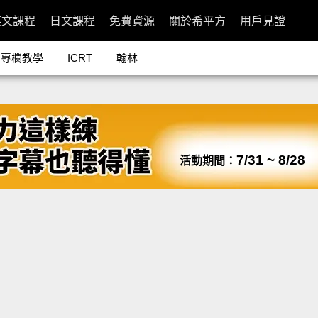
英文課程
日文課程
免費資源
關於希平方
用戶見證
專欄教學
ICRT
翰林
7/31 ~ 8/28
活動期間：