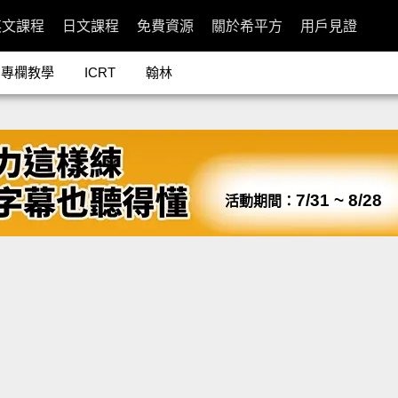
英文課程
日文課程
免費資源
關於希平方
用戶見證
專欄教學
ICRT
翰林
7/31 ~ 8/28
活動期間：