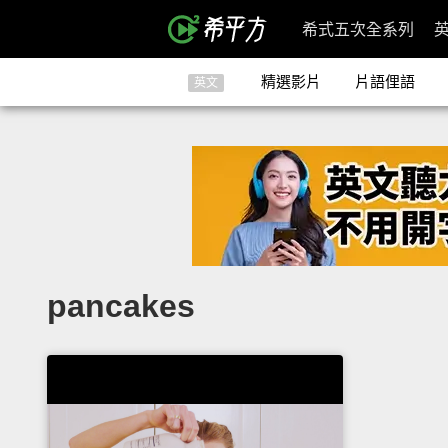
希式五次全系列
精選影片
片語俚語
英文
pancakes