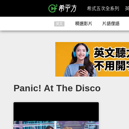
希式五次全系列
精選影片
片語俚語
英文
Panic! At The Disco