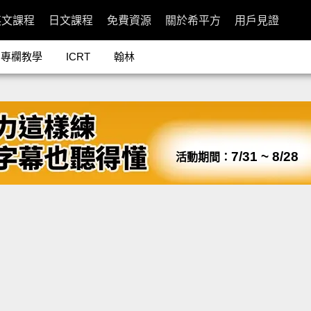
英文課程
日文課程
免費資源
關於希平方
用戶見證
專欄教學
ICRT
翰林
7/31 ~ 8/28
活動期間：