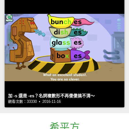
加 -s 還是 -es？名詞複數形不再傻傻搞不清～
觀看次數：33330 • 2016-11-16
希平方