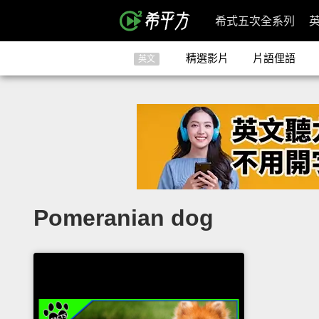
希式五次全系列
精選影片
片語俚語
英文
Pomeranian dog