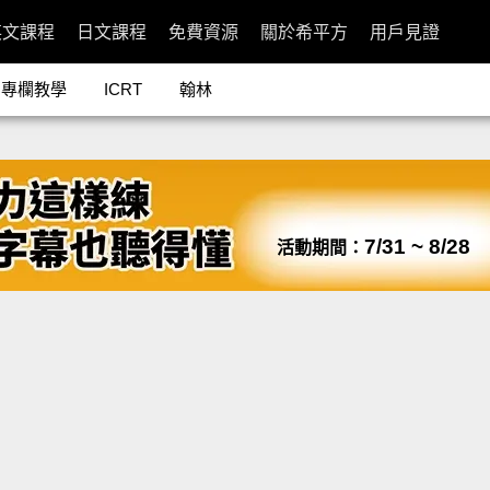
英文課程
日文課程
免費資源
關於希平方
用戶見證
專欄教學
ICRT
翰林
7/31 ~ 8/28
活動期間：