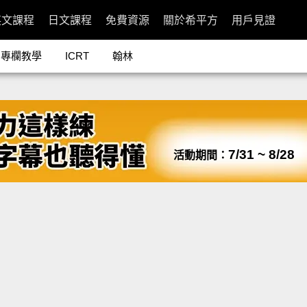
英文課程
日文課程
免費資源
關於希平方
用戶見證
專欄教學
ICRT
翰林
7/31 ~ 8/28
活動期間：