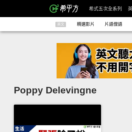
希式五次全系列
精選影片
片語俚語
英文
Poppy Delevingne