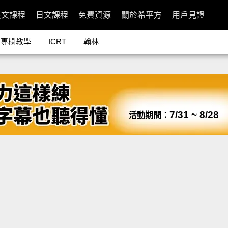
英文課程
日文課程
免費資源
關於希平方
用戶見證
專欄教學
ICRT
翰林
7/31 ~ 8/28
活動期間：