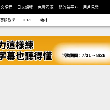
英文課程
日文課程
免費資源
關於希平方
用戶見證
專欄教學
ICRT
翰林
7/31 ~ 8/28
活動期間：