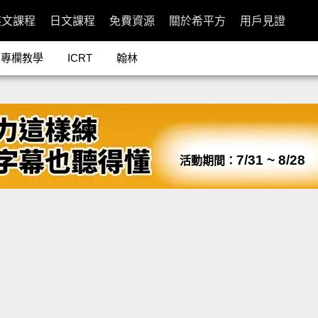
英文課程
日文課程
免費資源
關於希平方
用戶見證
專欄教學
ICRT
翰林
7/31 ~ 8/28
活動期間：