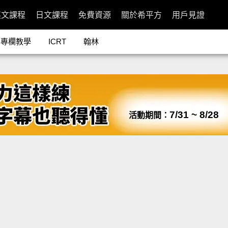
英文課程
日文課程
免費資源
關於希平方
用戶見證
專欄教學
ICRT
翰林
7/31 ~ 8/28
活動期間：