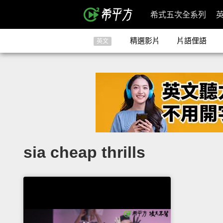
希式五次全系列
精選影片
片語俚語
英文
sia cheap thrills