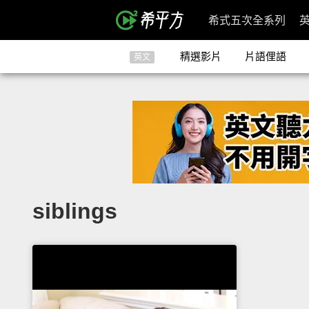
希式五次全系列
精選影片
片語俚語
英文
siblings