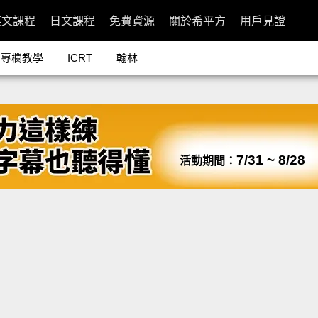
英文課程
日文課程
免費資源
關於希平方
用戶見證
專欄教學
ICRT
翰林
7/31 ~ 8/28
活動期間：