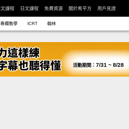
英文課程
日文課程
免費資源
關於希平方
用戶見證
專欄教學
ICRT
翰林
7/31 ~ 8/28
活動期間：