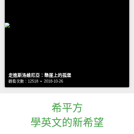
走進斯洛維尼亞：懸崖上的孤堡
觀看次數：12518 • 2018-10-26
希平方
學英文的新希望